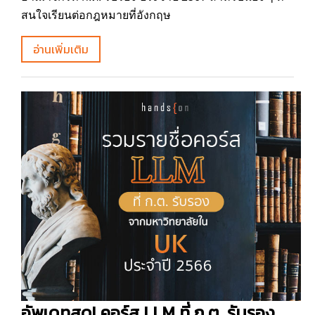
สนใจเรียนต่อกฎหมายที่อังกฤษ
อ่านเพิ่มเติม
อัพเดทสุด! คอร์ส LLM ที่ ก.ต. รับรอง