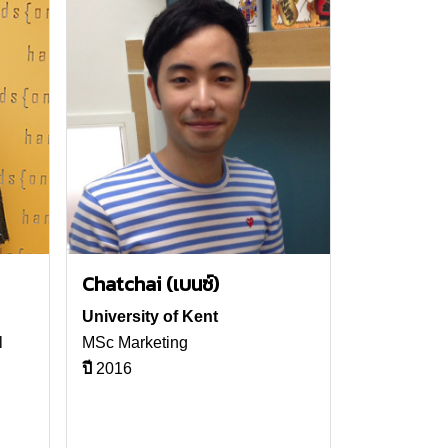
Chatchai (เบนซ์)
University of Kent
l
MSc Marketing
ปี
2016