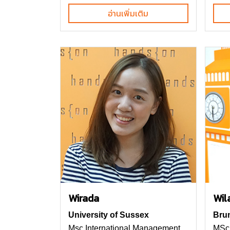
อ่านเพิ่มเติม
Wirada
Wila
University of Sussex
Brun
Msc International Management
MSc 