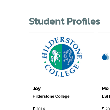
Student Profiles
Joy
Mo 
Hilderstone College
LSI
-
-
ปี
2014
ปี
20