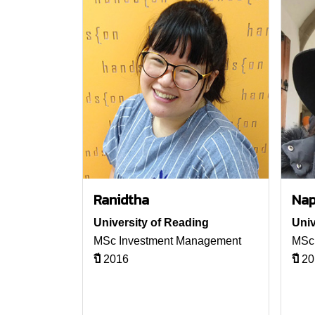
Ranidtha
Nap
University of Reading
Univ
MSc Investment Management
MSc 
ปี
2016
ปี
20