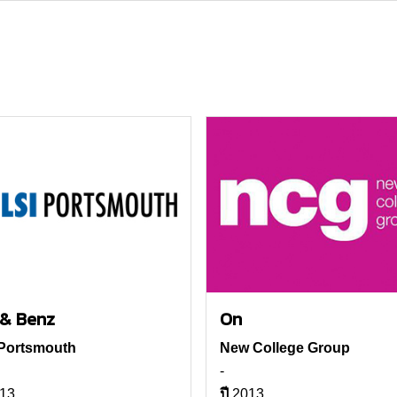
& Benz
On
 Portsmouth
New College Group
-
13
ปี
2013