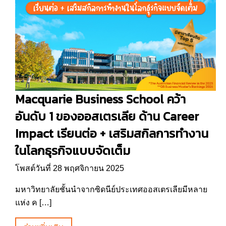
Macquarie Business School คว้า
อันดับ 1 ของออสเตรเลีย ด้าน Career
Impact เรียนต่อ + เสริมสกิลการทำงาน
ในโลกธุรกิจแบบจัดเต็ม
โพสต์วันที่ 28 พฤศจิกายน 2025
มหาวิทยาลัยชั้นนำจากซิดนีย์ประเทศออสเตรเลียมีหลาย
แห่ง ค […]