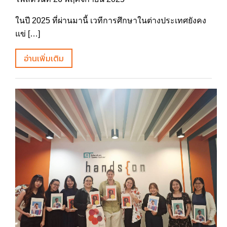
ในปี 2025 ที่ผ่านมานี้ เวทีการศึกษาในต่างประเทศยังคง
แข่ […]
อ่านเพิ่มเติม