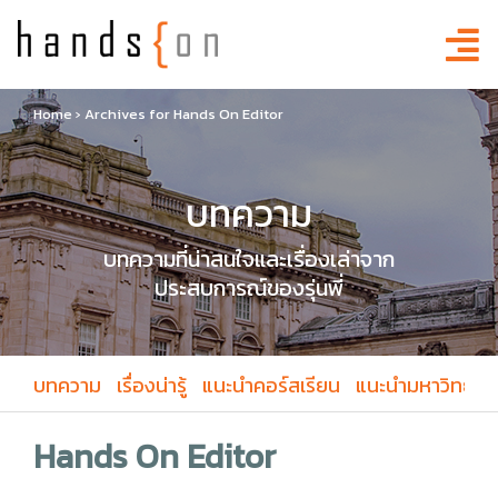
Home
›
Archives for Hands On Editor
บทความ
บทความที่น่าสนใจและเรื่องเล่าจาก
ประสบการณ์ของรุ่นพี่
บทความ
เรื่องน่ารู้
แนะนำคอร์สเรียน
แนะนำมหาวิทยาล
Hands On Editor