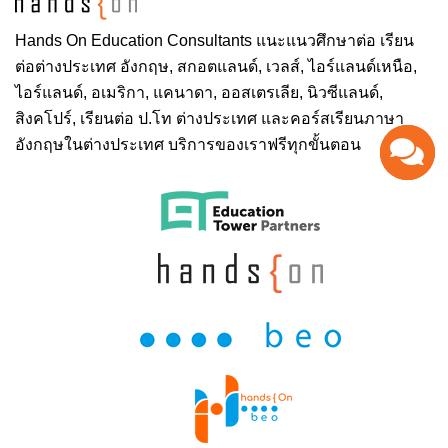
Hands On
Education Consultants แนะแนวศึกษาต่อ
เรียน
ต่อต่างประเทศ
อังกฤษ, สกอตแลนด์, เวลส์, ไอร์แลนด์เหนือ,
ไอร์แลนด์, อเมริกา, แคนาดา, ออสเตรเลีย, นิวซีแลนด์,
สิงคโปร์,
เรียนต่อ ป.โท ต่างประเทศ
และคอร์สเรียนภาษา
อังกฤษในต่างประเทศ บริการของเราฟรีทุกขั้นตอน