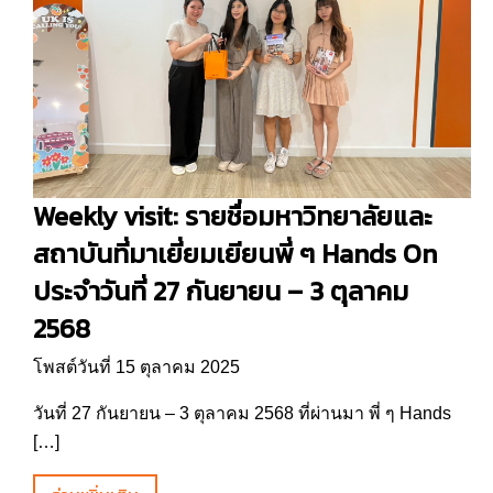
Weekly visit: รายชื่อมหาวิทยาลัยและ
สถาบันที่มาเยี่ยมเยียนพี่ ๆ Hands On
ประจำวันที่ 27 กันยายน – 3 ตุลาคม
2568
โพสต์วันที่ 15 ตุลาคม 2025
วันที่ 27 กันยายน – 3 ตุลาคม 2568 ที่ผ่านมา พี่ ๆ Hands
[…]