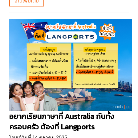
อ่านเพิ่มเติม
อยากเรียนภาษาที่ Australia กันทั้ง
ครอบครัว ต้องที่ Langports
โพสต์วันที่ 14 ตุลาคม 2025