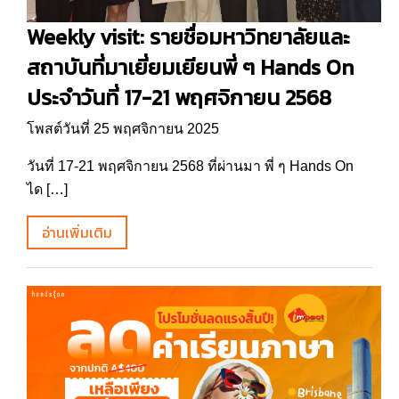
Weekly visit: รายชื่อมหาวิทยาลัยและ
สถาบันที่มาเยี่ยมเยียนพี่ ๆ Hands On
ประจำวันที่ 17-21 พฤศจิกายน 2568
โพสต์วันที่ 25 พฤศจิกายน 2025
วันที่ 17-21 พฤศจิกายน 2568 ที่ผ่านมา พี่ ๆ Hands On
ได […]
อ่านเพิ่มเติม