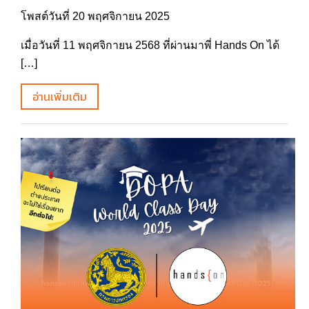
โพสต์วันที่ 20 พฤศจิกายน 2025
เมื่อวันที่ 11 พฤศจิกายน 2568 ที่ผ่านมาพี่ Hands On ได้
[…]
อ่านเพิ่มเติม