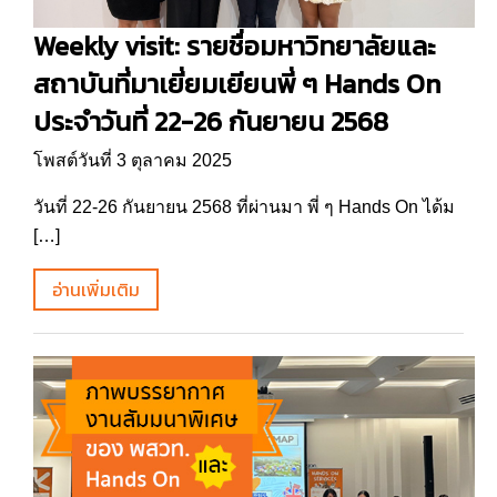
Weekly visit: รายชื่อมหาวิทยาลัยและ
สถาบันที่มาเยี่ยมเยียนพี่ ๆ Hands On
ประจำวันที่ 22-26 กันยายน 2568
โพสต์วันที่ 3 ตุลาคม 2025
วันที่ 22-26 กันยายน 2568 ที่ผ่านมา พี่ ๆ Hands On ได้ม
[…]
อ่านเพิ่มเติม