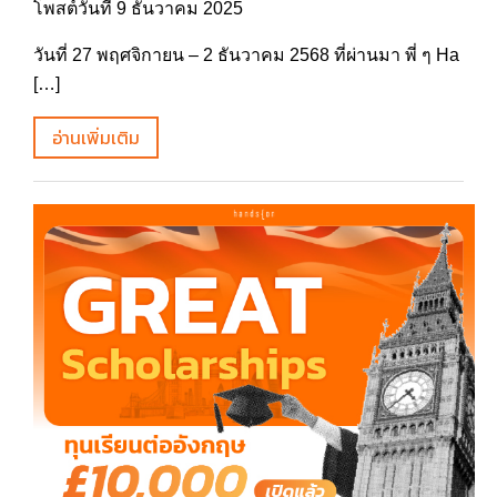
โพสต์วันที่ 9 ธันวาคม 2025
วันที่ 27 พฤศจิกายน – 2 ธันวาคม 2568 ที่ผ่านมา พี่ ๆ Ha
[…]
อ่านเพิ่มเติม