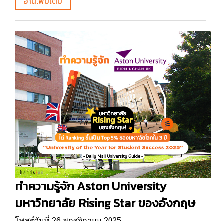
อ่านเพิ่มเติม
ทำความรู้จัก Aston University
มหาวิทยาลัย Rising Star ของอังกฤษ
โพสต์วันที่ 26 พฤศจิกายน 2025