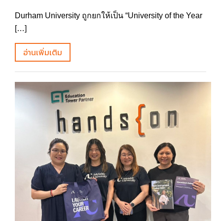
Durham University ถูกยกให้เป็น “University of the Year
[…]
อ่านเพิ่มเติม