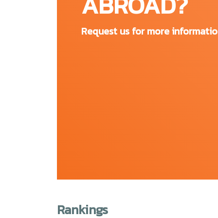
ABROAD?
American and Canadian Studies
Request us for more informati
Classics and Archaeology
Cultural, Media and Visual Studies
Cultures, Languages and Area Studies
English
French and Francophone Studies
German Studies
History
Humanities
Language Centre
Modern Languages and Cultures
Music
Philosophy
Russian and Slavonic Studies
Spanish, Portuguese and Latin American
Rankings
Theology and Religious Studies