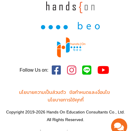
Global Public Policy
Graphic Design
Healthcare Administration
Interior Architecture
Law: Life Sciences
Management Studies
Marketing
MBA
Medical Dosimetry
Mental Health Counseling
Follow Us on:
Public Administration
Taxation
นโยบายความเป็นส่วนตัว
ข้อกำหนดและเงื่อนไข
นโยบายการใช้คุกกี้
Copyright 2019-2026 Hands On Education Consultants Co., Ltd.
All Rights Reserved.