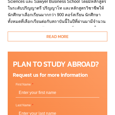
Sciences และ Sawyer Business School โดยมีหลักสูตร
ในระดับปริญญาตรี ปริญญาโท และหลักสูตรวิชาชีพให้
นักศึกษาเลือกเรียนมากกว่า 900 คอร์สเรียน นักศึกษา
ทั้งหมดที่เลือกเรียนต่อกับสถาบันนี้ในปีที่ผ่านมามีจำนวน
มากกว่า 7,000 คน ลักษณะของการเรียนการสอนใน
แต่ละคลาสจะมีนักศึกษาโดยเฉลี่ยอยู่ที่ 13-16 คนต่อ
READ MORE
ห้องเรียน เพื่อให้อาจารย์ที่ปรึกษาของวิชานั้นได้ให้คำ
แนะนำและดูแลนักศึกษาทุกคนในห้องได้อย่างทั่วถึง
หลักสูตรการศึกษาได้รับการรับรองจากหลายสถาบัน
PLAN TO STUDY ABROAD?
ตรวจสอบคุณภาพการศึกษาชั้นนำหลาย ๆ ที่ของโลก ไม่
ว่าจะเป็นจาก New England Commission of Higher
Request us for more information
Education (NECHE), AACSB for Accounting and
First Name
Taxation, Joint Review Committee on Education in
Radiologic Technology, Network of Schools of Public
Policy, Affairs and Administration, National Association
of Schools of Art and Design และ American
Last Name
Psychological Association เป็นต้น