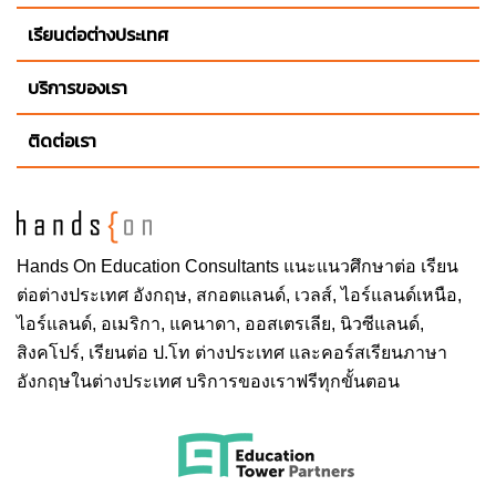
International Relations พร้อมทั้งมีหลักสูตรการศึกษา
เรียนต่อต่างประเทศ
ระดับปริญญาตรีที่สอนในสาขาวิชา Arts & Sciences,
Law และ Business เช่นกัน
บริการของเรา
ติดต่อเรา
สาขาวิชาที่เปิดสอน
Accelerated MST for Attorneys
Accelerated MST for CPAs
Hands On
Education Consultants แนะแนวศึกษาต่อ
เรียน
Accounting
ต่อต่างประเทศ
อังกฤษ, สกอตแลนด์, เวลส์, ไอร์แลนด์เหนือ,
Administration of Higher Education
ไอร์แลนด์, อเมริกา, แคนาดา, ออสเตรเลีย, นิวซีแลนด์,
Applied Politics
สิงคโปร์,
เรียนต่อ ป.โท ต่างประเทศ
และคอร์สเรียนภาษา
Business Analytics
อังกฤษในต่างประเทศ บริการของเราฟรีทุกขั้นตอน
Crime & Justice Studies
Executive MBA
Finance
Financial Services and Banking