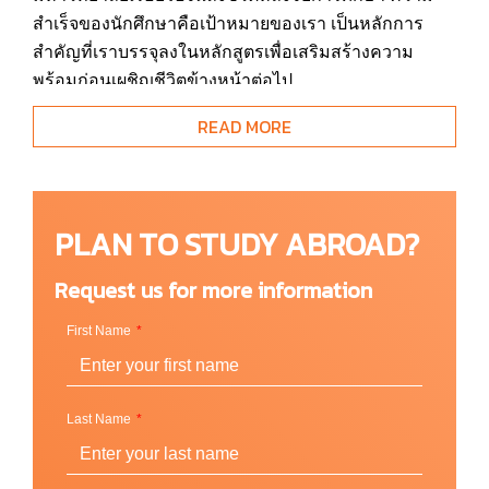
สำเร็จของนักศึกษาคือเป้าหมายของเรา เป็นหลักการ
สำคัญที่เราบรรจุลงในหลักสูตรเพื่อเสริมสร้างความ
พร้อมก่อนเผชิญชีวิตข้างหน้าต่อไป
READ MORE
ในปี 2018 เราดูแลให้นักศึกษากว่า 30,000 คน จาก 142
ประเทศทั่วโลก มหาวิทยาลัยที่ร่วมงานกับเราได้มอบ
ความไว้วางใจให้ Study Group เป็นตัวแทนรับนักศึก
นานาชาติ, เพื่อความเป็นมหาวิทยาลัยนานาชาติที่มี
PLAN TO STUDY ABROAD?
ความหลากหลายทางชาติพันธุ์, รวมถึงการดูแลอย่างถูก
ต้องเชื่อใจได้ของ Study Group ช่วยให้สถาบันเหล่านั้น
Request us for more information
เดินหน้าพัฒนาความเป็นเลิศในทางวิชาการได้อย่างเต็มที่
First Name
สถานที่ตั้งและวิทยาเขต
Last Name
UK
USA