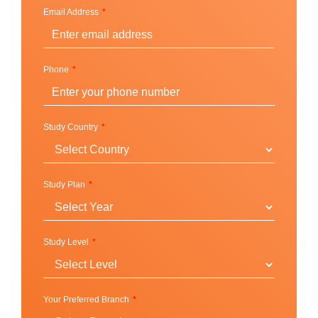
Ireland
Email Address
Singapore
China
Phone
มหาวิทยาลัยที่เป็นพันธมิตร
United Kingdom:
Study Country
Cardiff University
Durham University
Study Plan
Kingston University London
Leeds Beckett University
Liverpool John Moores University
Study Level
Royal Holloway, University of London
University of Aberdeen
University of Bath
Your Preferred Branch
University of Huddersfield