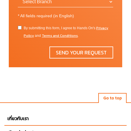
University of Huddersfield – London
University of Leeds
*
All fields required (in English)
University of Sheffield
University of Strathclyde
Privacy
By submitting this form, I agree to Hands On's
University of Surrey
Policy
Terms and Conditions
and
.
University of Sussex
SEND YOUR REQUEST
United States of America:
California State University San Marcos
DePaul University
Florida Atlantic University
James Madison University
Long Island University
Go to top
Mercer University
New Jersey Institute of Technology
เกี่ยวกับเรา
Texas A&M University-Corpus Christi
Towson University