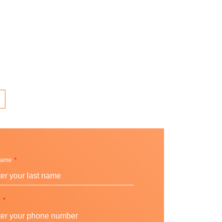
Name
e