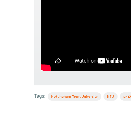
Tags:
Nottingham Trent University
NTU
มหาว