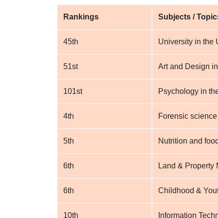
Rankings
Subjects / Topic
45th
University in the
51st
Art and Design in
101st
Psychology in th
4th
Forensic science
5th
Nutrition and foo
6th
Land & Property
6th
Childhood & Yout
10th
Information Tech