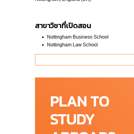
สาขาวิชาที่เปิดสอน
Nottingham Business School
Nottingham Law School
School of Social Science
School of Arts and Humanities
School of Science and Technology
School of Art and Design
Digital Marketing
Luxury Brand Management
PLAN TO
Fashion Design
Law
STUDY
Business Analytics