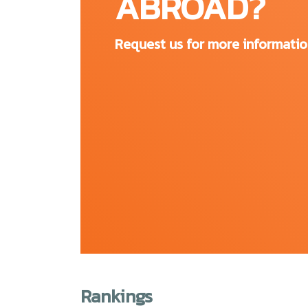
ABROAD?
หลักสูตรที่โดดเด่น
Request us for more informati
Nottingham Business School
Nottingham Law School
School of Social Science
School of Arts and Humanities
School of Science and Technology
School of Art and Design
Nottingham Trent University มีชื่อเสียง
Rankings