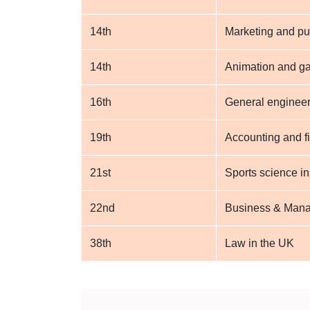
14th
Marketing and pub
14th
Animation and ga
16th
General engineer
19th
Accounting and f
21st
Sports science i
22nd
Business & Mana
38th
Law in the UK