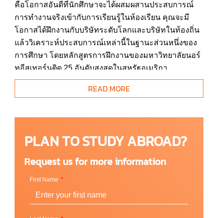
คือโอกาสอันดีที่นักศึกษาจะได้ผสมผสานประสบการณ์
การทำงานจริงเข้ากับการเรียนรู้ในห้องเรียน คุณจะมี
โอกาสได้ฝึกงานกับบริษัทระดับโลกและบริษัทในท้องถิ่น
แล้ววิเคราะห์ประสบการณ์เหล่านี้ในฐานะส่วนหนึ่งของ
การศึกษา โดยหลักสูตรการฝึกงานของมหาวิทยาลัยนอร์
ทอีสเทอร์นติด 25 อันดับสูงสุดในสหรัฐอเมริกา
READ MORE
ในแต่ละปี มหาวิทยาลัยนอร์ทอีสเทอร์นได้รับทุนวิจัย
จำนวนมากจากมูลนิธิวิทยาศาสตร์แห่งชาติ (National
Science Foundation) สถาบันสุขภาพแห่งชาติ (National
Institutes of Health) รวมทั้งกระทรวงความมั่นคงแห่ง
PLAN TO STUDY ABROAD?
มาตุภูมิ พลังงาน และกลาโหม (Departments of
Homeland Security, Energy and Defense) นักศึกษาใน
Request us for more information
ระดับปริญญาตรีและปริญญาโทสามารถมีส่วนร่วมใน
งานวิจัยได้ และนักศึกษาหลายรายได้นำเสนอโครงการ
First Name
ในงานนิทรรศการงานวิจัย นวัตกรรม และทุนการศึกษา
(Research, Innovation and Scholarship Expo) ประจำปี
ตัวอย่างศิษย์เก่าที่มีชื่อเสียง เช่น ผู้จัดรายการทอล์คโชว์