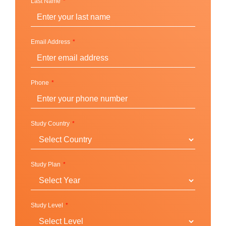
Last Name
Wendy Williams และนักบินอวกาศ Albert Sacco ส่วน
Shawn Fanning ผู้ก่อตั้ง Napster ก็ได้เข้าเรียนที่มหา
วิทยาลัยนอร์ทอีสเทอร์น แต่ไม่ได้จบการศึกษาจากที่นี่
Email Address
ทำเลที่ตั้งและวิทยาเขต
:
Phone
Boston, Massachusetts (USA)
มหาวิทยาลัยเปิดสอนหลักสูตรทั้งในวิทยาเขตหลักที่เมือง
Study Country
บอสตันซึ่งมีความสำคัญทางประวัติศาสตร์ และที่บัณฑิต
วิทยาลัยซึ่งตั้งอยู่ในศูนย์กลางด้านเทคโนโลยีและธุรกิจ
ของเมืองซีแอตเทิล ทำเลที่ตั้งบริเวณใจกลางเมืองเหล่านี้
Study Plan
ทำให้นักศึกษาได้รับความสะดวกสบายจากการใช้ชีวิตใน
เมือง ซึ่งรวมถึงระบบขนส่งมวลชนและกิจกรรมด้าน
วัฒนธรรมต่าง ๆ
Study Level
มีกิจกรรมภายในมหาวิทยาลัยมากกว่า 400 รายการที่ให้