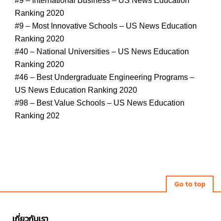
#9 – International Business – US News Education
Ranking 2020
#9 – Most Innovative Schools – US News Education
Ranking 2020
สาขาวิชาที่เปิดสอน
#40 – National Universities – US News Education
Ranking 2020
Bouvé College of Health Sciences
#46 – Best Undergraduate Engineering Programs –
College of Arts, Media and Design
US News Education Ranking 2020
Khoury College of Computer Science
#98 – Best Value Schools – US News Education
College of Engineering
Ranking 202
College of Professional Studies
School of Law
College of Science
College of Social Sciences and Humanities
D’Amore-McKim School of Business
Go to top
เกี่ยวกับเรา