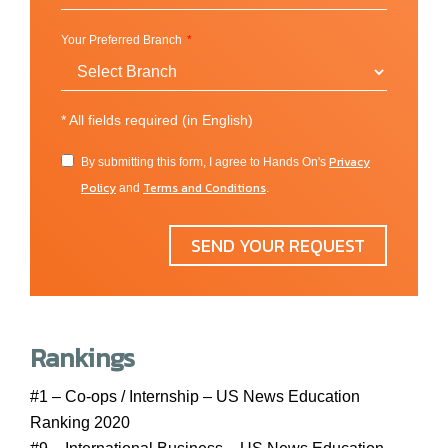
ความรู้ภาควิชาการพร้อม ๆ กับความบันเทิงในระหว่าง
นั้น เพื่อที่นักศึกษาจะได้มีโอกาสใช้ชีวิตในต่างแดนจาก
Your Preferred Branch
การเป็นนักศึกษาอย่างคุ้มค่าและรอบด้าน
วิทยาเขตต่าง ๆ ของ NU:
*
All fields required (in English)
Boston (USA)
Privacy
By submitting this form, I agree to Hands On's
Burlington (USA)
Policy
Terms and Conditions
and
.
Charlotte (USA)
Nahant (USA)
SEND YOUR REQUEST
Portland (USA)
San Francisco (USA)
Seattle (USA)
Silicon Valley (USA)
Rankings
Toronto (Canada)
Vancouver (Canada)
#1 – Co-ops / Internship – US News Education
London (UK)
Ranking 2020