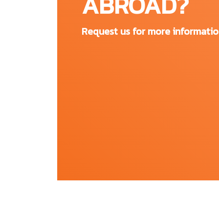
ABROAD?
DePaul เป็นมหาวิทยาลัยเอกชน-คาทอลิกที่ใหญ่ท
เป็นส่วนหนึ่งของชิคาโกนั่นเอง มีความรู้อันหล
Request us for more informati
อย่างคือการเรียนรู้ DePaul = Chicago, Chicag
DePaul มีวิทยาเขต 2 แห่ง:
The Lincoln Park Campus
เป็นที่ตั้งของ The College of Liberal Art
Music and The Theatre School นักศึกษา
ละครและงานแสดงดนตรีที่จะมีการซ้อมและจ
The Loop Campus
เป็นที่ตั้งของ College of Communication,
รวมถึง Kellstadt Graduate School of Bus
เก่าแก่อันดับ 10 ของสหรัฐฯ
นักศึกษาของ DePaul สามารถเดินทางทั่วเมืองช