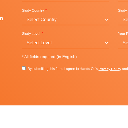
ี่สุดในชิคาโก พูดได้ว่าการมาเป็นส่วนหนึ่งของ DePaul คือการม
Study Country
Study
ากหลายที่รอให้มาค้นคว้านับแต่เปิดประตูออกจากหอพักนักศึกษาทุ
on
o = DePaul
Study Level
Your P
*
All fields required (in English)
s and Social Science, Science and Health, Education, School of
ในวิทยาเขตนี้ก็จะได้รับผลพลอยได้ของนักศึกษาศิลป์จากงานแสดง
Privacy Policy
By submitting this form, I agree to Hands On's
an
ัดแสดงอยู่เรื่อย ๆ ตลอดปี
 Computing and Digital Media, Law and School of Public Service
iness อันเป็นส่วนหนึ่งของ Driehaus College of Business สถาบัน
ิคาโกได้อย่างสะดวกสบายด้วยรถบัสและรถไฟแบบไม่จำกัดเที่ยว