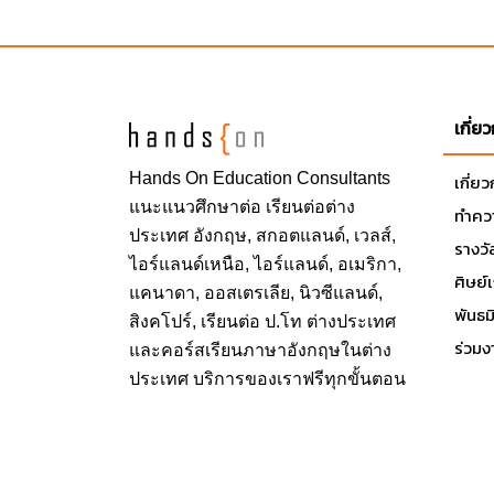
ด้วยบัตร U-Pass ที่นักศึกษาทุกคนจะได้รับในวัน
ของ DePaul
เกี่ย
สาขาวิชาที่เปิดสอน
Hands On
Education Consultants
เกี่ย
College of Communication
แนะแนวศึกษาต่อ
เรียนต่อต่าง
ทำควา
College of Computing and Digital Media
ประเทศ
อังกฤษ, สกอตแลนด์, เวลส์,
Driehaus College of Business
รางวั
ไอร์แลนด์เหนือ, ไอร์แลนด์, อเมริกา,
College of Education
ศิษย์
แคนาดา, ออสเตรเลีย, นิวซีแลนด์,
College of Law
พันธ
สิงคโปร์,
เรียนต่อ ป.โท ต่างประเทศ
School of Music
ร่วมง
และคอร์สเรียนภาษาอังกฤษในต่าง
College of Liberal Arts and Social Scien
ประเทศ บริการของเราฟรีทุกขั้นตอน
College of Science and Health
School of Continuing and Professional S
The Theatre School