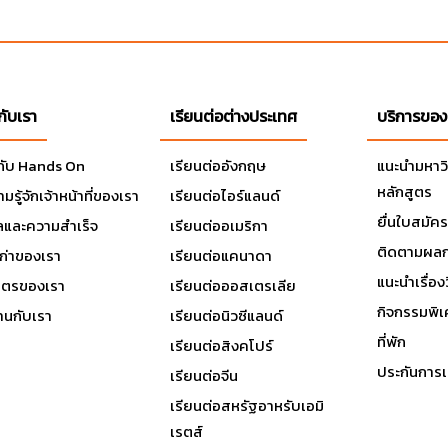
ปฐมนิเทศ ดั้งนั้นหมดห่วงเรื่องการเดินทางตลอดเวลาที่เป็นนักศึกษ
วกับเรา
เรียนต่อต่างประเทศ
บริการของ
วกับ Hands On
เรียนต่ออังกฤษ
แนะนำมหาว
หลักสูตร
มรู้จักเจ้าหน้าที่ของเรา
เรียนต่อไอร์แลนด์
ยื่นใบสมัคร
ลและความสำเร็จ
เรียนต่ออเมริกา
ติดตามผลก
เก่าของเรา
เรียนต่อแคนาดา
แนะนำเรื่องว
มิตรของเรา
เรียนต่อออสเตรเลีย
กิจกรรมพิ
านกับเรา
เรียนต่อนิวซีแลนด์
ces
ที่พัก
เรียนต่อสิงคโปร์
ประกันการเ
เรียนต่อจีน
tudies
เรียนต่อสหรัฐอาหรับเอมิ
เรตส์