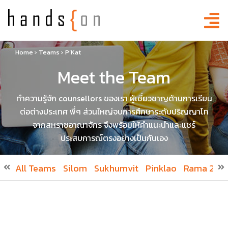
Home
›
Teams
›
P’Kat
Meet the Team
ทำความรู้จัก counsellors ของเรา ผู้เชี่ยวชาญด้านการเรียน
ต่อต่างประเทศ พี่ๆ ส่วนใหญ่จบการศึกษาระดับปริญญาโท
จากสหราชอาณาจักร จึงพร้อมให้คำแนะนำและแชร์
ประสบการณ์ตรงอย่างเป็นกันเอง
All Teams
Silom
Sukhumvit
Pinklao
Rama 2
R