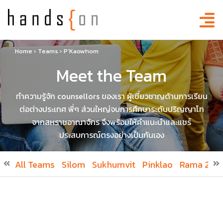
Home
›
Teams
›
P’Kaowhom
Meet the Team
ทำความรู้จัก counsellors ของเรา ผู้เชี่ยวชาญด้านการเรียน
ต่อต่างประเทศ พี่ๆ ส่วนใหญ่จบการศึกษาระดับปริญญาโท
จากสหราชอาณาจักร จึงพร้อมให้คำแนะนำและแชร์
ประสบการณ์ตรงอย่างเป็นกันเอง
All Teams
Silom
Sukhumvit
Pinklao
Rama 2
R