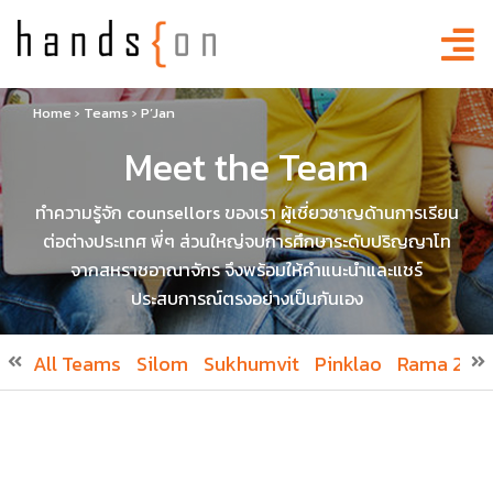
Home
›
Teams
›
P’Jan
Meet the Team
ทำความรู้จัก counsellors ของเรา ผู้เชี่ยวชาญด้านการเรียน
ต่อต่างประเทศ พี่ๆ ส่วนใหญ่จบการศึกษาระดับปริญญาโท
จากสหราชอาณาจักร จึงพร้อมให้คำแนะนำและแชร์
ประสบการณ์ตรงอย่างเป็นกันเอง
All Teams
Silom
Sukhumvit
Pinklao
Rama 2
R