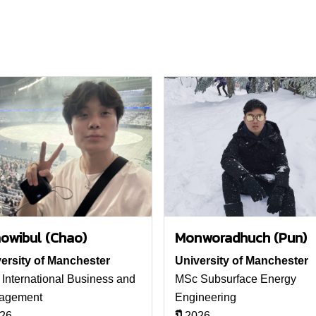
owibul (Chao)
Monworadhuch (Pun)
ersity of Manchester
University of Manchester
International Business and
MSc Subsurface Energy
agement
Engineering
26
ปี
2026