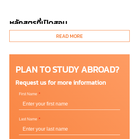
หลักสูตรที่เปิดสอน
หลักสูตรภาษาสมัยใหม่ (Modern Language
READ MORE
Courses)
ภาษาฝรั่งเศส (French)
ภาษาอาหรับ (Arabic)
PLAN TO STUDY ABROAD?
ภาษาสเปน (Spanish)
Short Course อื่น ๆ
Request us for more information
First Name
Last Name