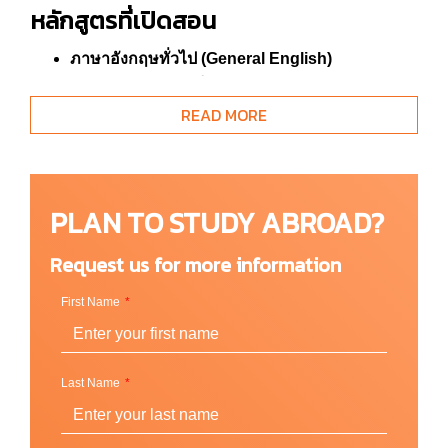
หลักสูตรที่เปิดสอน
ภาษาอังกฤษทั่วไป (General English)
ภาษาอังกฤษในชีวิตจริง (Real life English)
การพูดด้วยความมั่นใจ (Speak with
READ MORE
confidence)
เพิ่มพูนคำศัพท์ (Expand your vocab)
ภาษาอังกฤษเชิงวิชาการ (Academic English)
PLAN TO STUDY ABROAD?
พัฒนาภาษาอังกฤษสำหรับมหาวิทยาลัย
(Improve your English for university)
Request us for more information
การเขียนรายงานและเรียงความ (Report &
Essay Writing)
First Name
การนำเสนอและการวิจัย (Presentations &
Research)
เส้นทางการศึกษา (Academic Pathways)
Last Name
เริ่มต้นประสบการณ์ในเมืองเพิร์ทประเทศ
ออสเตรเลีย (Start your experience in Perth,