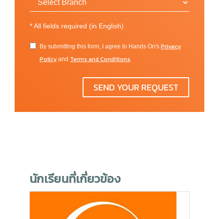
*
All fields required (in English)
Privacy
By submitting this form, I agree to Hands On's
Policy
Terms and Conditions
and
.
SEND YOUR REQUEST
นักเรียนที่เกี่ยวข้อง