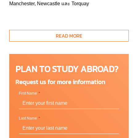
Manchester, Newcastle และ Torquay
หลักสูตรที่เปิดสอน
READ MORE
ใบประกาศนียบัตรภาษา
HINDI (Certificate)
ภาษา
อังกฤษ
PLAN TO STUDY ABROAD?
ฝรั่งเศส
เยอรมัน
Request us for more information
อิตาเลี่ยน
ภาษาจีนกลาง
First Name
โปรตุเกส
รัสเซีย
สเปน
Last Name
หลักสูตรผู้เชี่ยวชาญ
(Specialist Courses)
หลักสูตร Young Learners