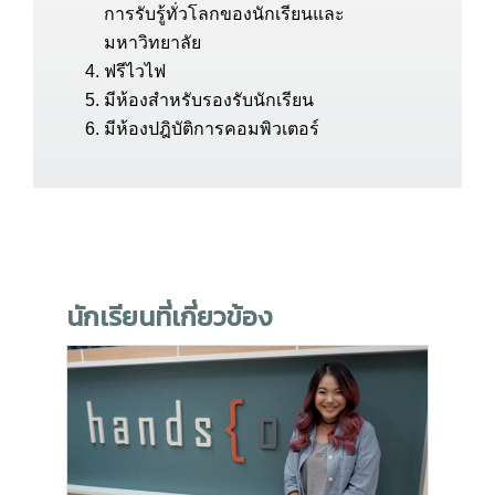
การรับรู้ทั่วโลกของนักเรียนและ
(English for Executives – Canada)
มหาวิทยาลัย
ภาษาอังกฤษแบบเข้มข้นพิเศษ – แคนาดา
ฟรีไวไฟ
(Super-Intensive – Canada)
มีห้องสำหรับรองรับนักเรียน
ค่ายและหลักสูตรสำหรับเยาวชน
(Youth & Young
มีห้องปฎิบัติการคอมพิวเตอร์
Adult Camps & Course)
สหรัฐอเมริกา
(USA)
ค่าย Fun & Sun – สหรัฐอเมริกา
ค่ายเยาวชน Malibu – สหรัฐอเมริกา
ฤดูร้อนใน New York – สหรัฐอเมริกา
การเตรียมตัวเข้ามหาวิทยาลัย – Malibu
สหรัฐอเมริกา
นักเรียนที่เกี่ยวข้อง
ค่ายเยาวชน January Youth Homestay –
สหรัฐอเมริกา
ค่ายกีฬา Nike Sports Camp – San
Domenica สหรัฐอเมริกา
แคนาดา
(Canada)
ค่ายเยาวชนฤดูร้อนใน Vancouver –