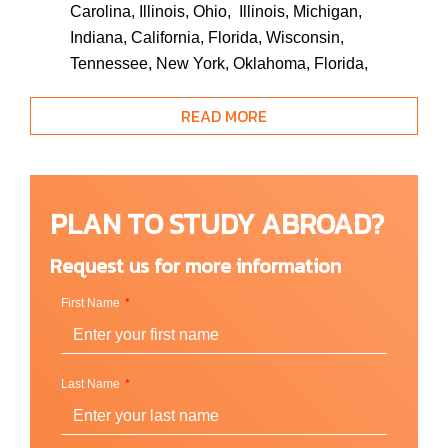
Carolina, Illinois, Ohio, Illinois, Michigan,
Indiana, California, Florida, Wisconsin,
Tennessee, New York, Oklahoma, Florida,
Pennsylvania, Oregon, California, Washington,
READ MORE
California, Missouri, Minnesota, Florida, New
Jersey, California
Canada :
British Columbia, Ontario
India :
Tamil Nadu, Telangana
PLAN TO STUDY ABROAD?
Malaysia :
Selangon
Panama :
Panama
Request us for more information
Saudi Arabia :
Jeddah, Riyadh
Turkey :
Istanbul
First Name
Vietnam :
Ho Chi Minh
Last Name
หลักสูตรที่เปิดสอน