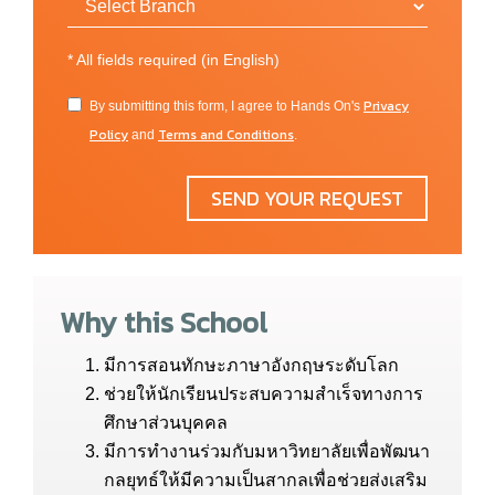
Intensive English -India)
โปรแกรมภาษาอังกฤษในช่วงวันหยุด
(Vacation
*
All fields required (in English)
English Program)
Privacy
By submitting this form, I agree to Hands On's
นักสำรวจอเมริกัน (American Explorer)
Policy
Terms and Conditions
and
.
โปรแกรมการธุรกิจการสื่อสาร
(Business
Communication Programs)
SEND YOUR REQUEST
ภาษาอังกฤษธุจกิจ – สหรัฐอเมริกา
(Business English – USA)
ภาษาอังกฤษสำหรับผู้บริหาร – สหรัฐอเมริกา
(English for Executives – USA)
Why this School
ภาษาอังกฤษแบบเข้มข้น – สหรัฐอเมริกา
(Intensive English – USA)
มีการสอนทักษะภาษาอังกฤษระดับโลก
ภาษาอังกฤษแบบเข้มข้นพิเศษ –
ช่วยให้นักเรียนประสบความสำเร็จทางการ
สหรัฐอเมริกา (Super-Intensive – USA)
ศึกษาส่วนบุคคล
ภาษาอังกฤษเพื่อธุรกิจ – แคนาดา (Business
มีการทำงานร่วมกับมหาวิทยาลัยเพื่อพัฒนา
English – Canada)
กลยุทธ์ให้มีความเป็นสากลเพื่อช่วยส่งเสริม
ภาษาอังกฤษสำหรับผู้บริหาร – แคนาดา