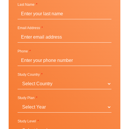
(Cambridge Exam Preparation Courses)
Last Name
Cambridge B1 Preliminary
Cambridge B2 First
Email Address
Cambridge C1 Advanced
Cambridge C2 Proficiency
เตรียมตัวสอบ IELTS (IELTS Exam Preparation)
Phone
IELTS Exam Preparation
Intensive General English with IELTS
Study Country
elective/optional class
English for Academic Purposes with IELTS
elective/optional class
Study Plan
ภาษาอังกฤษเพื่อเตรียมความพร้อมในระดับมหาวิทยาลัย
(English for Academic Purposes)
Study Level
English for Academic Purposes