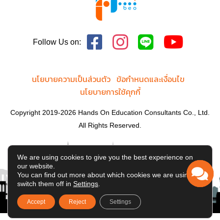
(Earn)
rama2@hands-
Head of Operations and
on.co.th
;
Contracts
rama9@hands-on.co.th
Follow Us on:
kanokwalee@hands-
Email:
Responsible for:
on.co.th
นโยบายความเป็นส่วนตัว
ข้อกำหนดและเงื่อนไข
Rama 2 office and
Responsible for:
นโยบายการใช้คุกกี้
Rama 9 (Cloud
branch)
Education Tower and Hands
Copyright 2019-2026 Hands On Education Consultants Co., Ltd.
On Contracts
All Rights Reserved.
Invoicing and revenue
Korndanai Akawat
collection
(Bom)
We are using cookies to give you the best experience on
Branch Manager
our website.
You can find out more about which cookies we are using or
Kasem Danaivichiennan
Email:
switch them off in
Settings
.
(Sem)
chiangmai@hands-
Admissions Manager
Accept
Reject
Settings
on.co.th