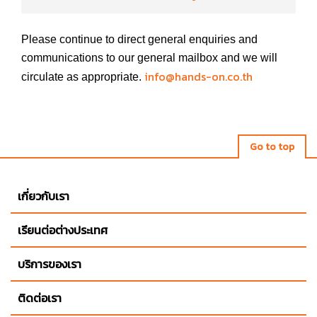
Managing Director, Education
Tower
Please continue to direct general enquiries and
Teeranuch
Email:
communications to our general mailbox and we will
Panduangkaew (Nui)
michelle@educationtower.com
info@hands-on.co.th
circulate as appropriate.
Branch Manager
Responsible for:
Email:
teeranuch@hands-
Company goals and strategy
on.co.th
Go to top
;
sukhumvit@hands-
Tony Bunnag
on.co.th
เกี่ยวกับเรา
General Manager
Responsible for:
tony@hands-on.co.th
เรียนต่อต่างประเทศ
Email:
Sukhumvit office
Responsible for:
บริการของเรา
Oversight of all daily
Aleena
ติดต่อเรา
operations
Leelasumphanlert