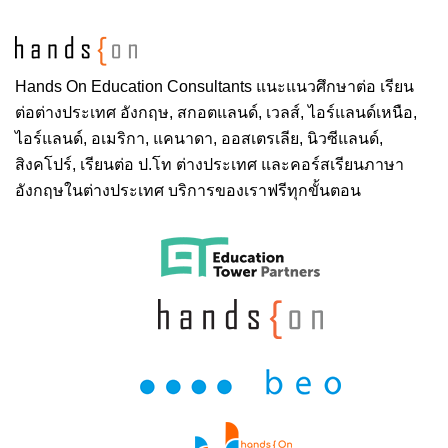
Contact for in-country
(Lin)
services/business
Branch Manager
partnerships
aleena@hands-
Hands On
Education Consultants แนะแนวศึกษาต่อ
Email:
เรียน
on.co.th
ต่อต่างประเทศ
อังกฤษ, สกอตแลนด์, เวลส์, ไอร์แลนด์เหนือ,
;
Amarjeet Singh Mutneja
pinklao@hands-
ไอร์แลนด์, อเมริกา, แคนาดา, ออสเตรเลีย, นิวซีแลนด์,
Director, Partnerships and
on.co.th
สิงคโปร์,
เรียนต่อ ป.โท ต่างประเทศ
และคอร์สเรียนภาษา
Business Development
อังกฤษในต่างประเทศ บริการของเราฟรีทุกขั้นตอน
Responsible for:
amarjeet@hands-
Email:
on.co.th
Pinklao office (Cloud
branch)
Responsible for:
UK Partnerships and
Tony Bunnag
Business Development
General Manager
tony@hands-
Email:
Kanokwalee Teekapowan
on.co.th
;