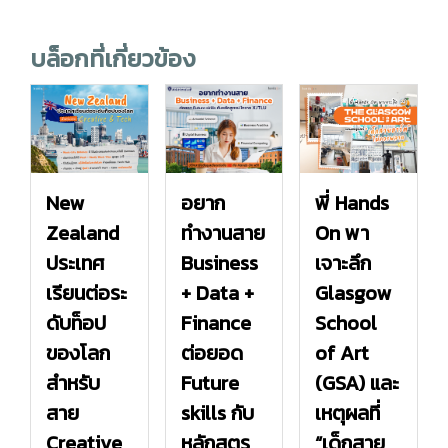
บล็อกที่เกี่ยวข้อง
New
อยาก
พี่ Hands
Zealand
ทำงานสาย
On พา
ประเทศ
Business
เจาะลึก
เรียนต่อระ
+ Data +
Glasgow
ดับท็อป
Finance
School
ของโลก
ต่อยอด
of Art
สำหรับ
Future
(GSA) และ
สาย
skills กับ
เหตุผลที่
Creative
หลักสูตร
“เด็กสาย