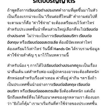
ระดับปริญญาตรี
เรียนต่อต่างประเทศ
ถ้าพูดถึงการ
คำถามที่ผุดขึ้นมาในหัว
เป็นเรื่องแรกน่าจะเป็น “เรียนต่อที่ไหนดี” คำถามต่อไปที่
จะตามมาก็คือ “ค่าใช้จ่าย” จะต้องเตรียมงบไว้เท่าไหร่
เรียนต่อ
สำหรับประเทศชั้นนำที่คนส่วนใหญ่เลือกที่จะไป
ต่างประเทศ
เรียนต่ออเมริกา
เรียนต่อ
ไม่ว่าจะเป็นการ
อังกฤษ
เรียนต่อออสเตรเลีย
หรือ
ต้องมีบัดเจทเท่าไหร่
Hands On
ต้องเตรียมไว้เท่าไหร่ วันนี้พี่
ได้รวบรวมข้อมูล
ค่าใช้จ่ายสำคัญ ๆ มาไว้ในบทความนี้
เรียนต่อต่างประเทศ
สำหรับน้อง ๆ การได้ไป
ดูจะเป็นเรื่อง
น่าตื่นเต้น แต่สำหรับพ่อ-แม่ผู้ปกครองอาจจะต้องคิดหนัก
สักหน่อยสำหรับเรื่องค่าเทอม ค่าที่อยู่ ค่ากิน ฯลฯ ยิ่งถ้า
เรียนต่ออังกฤษ
เรียนต่อ
เป็นประเทศชั้นนำอย่างการ
อเมริกา
เรียนต่อออสเตรเลีย
หรือ
ยิ่งต้องคิดหนัก แต่เมื่อ
นึกถึงผลลัพธ์ที่จะได้กับอนาคตของลูกหลานเรา ต้องบอก
ว่า “ยังไงก็คุ้ม” เรามาเริ่มกันที่ค่าใช้จ่ายของประเทศชั้น