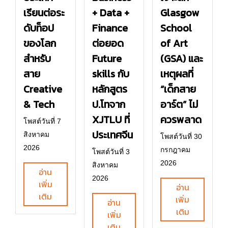
เรียนต่อระ
+ Data +
Glasgow
ดับท็อป
Finance
School
ของโลก
ต่อยอด
of Art
สำหรับ
Future
(GSA) และ
สาย
skills กับ
เหตุผลที่
Creative
หลักสูตร
“เด็กสาย
& Tech
ป.โทจาก
อาร์ต” ไม่
XJTLU ที่
ควรพลาด
โพสต์วันที่ 7
ประเทศจีน
สิงหาคม
โพสต์วันที่ 30
2026
กรกฎาคม
โพสต์วันที่ 3
2026
สิงหาคม
อ่าน
2026
เพิ่ม
อ่าน
เติม
เพิ่ม
อ่าน
เติม
เพิ่ม
เติม