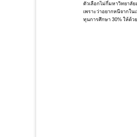
ตัวเลือกไม่กี่มหาวิทยาลั
เพราะว่าอยากหนีจากในเมือ
ทุนการศึกษา 30% ให้ด้ว