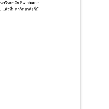
อกมหาวิทยาลัย Swinburne
แล้วที่มหาวิทยาลัยก็มี