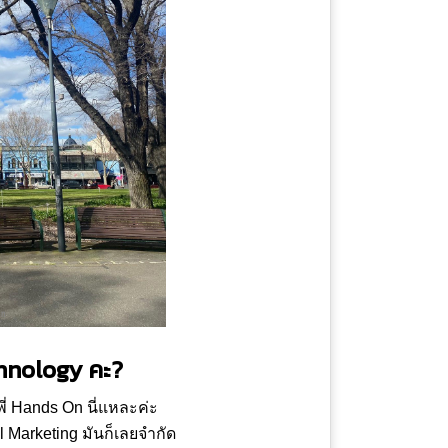
chnology
คะ
?
ี่ Hands On นี่แหละค่ะ
l Marketing มันก็เลยจำกัด