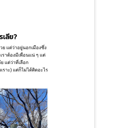
รเลีย
?
วย แต่ว่าอยู่นอกเมืองซึ่ง
ราต้องมีเพื่อนแน่ ๆ แต่
แต่ว่าที่เลือก
เราะ) แต่ก็ไม่ได้ติดอะไร