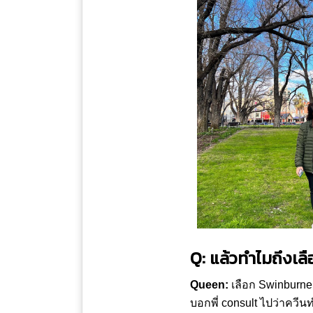
Q:
แล้วทำไมถึงเล
Queen:
เลือก Swinburne 
บอกพี่ consult ไปว่าควีน