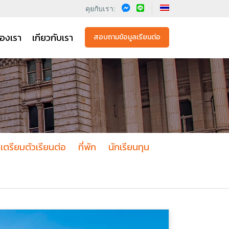
คุยกับเรา:
องเรา
เกียวกับเรา
สอบถามข้อมูลเรียนต่อ
เตรียมตัวเรียนต่อ
ที่พัก
นักเรียนทุน