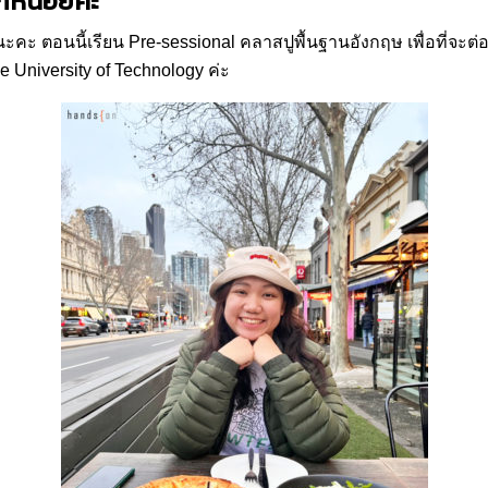
ักหน่อยค่ะ
นะคะ ตอนนี้เรียน Pre-sessional คลาสปูพื้นฐานอังกฤษ เพื่อที่จะต่
ne University of Technology ค่ะ