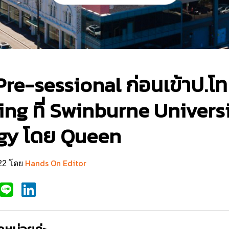
 Pre-sessional ก่อนเข้าป.โ
ing ที่ Swinburne Universi
gy โดย Queen
Hands On Editor
022 โดย