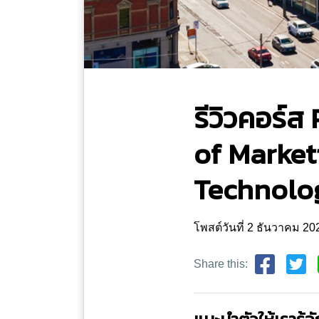
รีวิวคอร์ส
of Market
Technolo
โพสต์วันที่ 2 ธันวาคม 2
Share this: