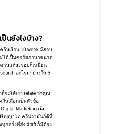
เป็นยังไงบ้าง?
งควีนเรียน 10 week มีสอบ
ันไม่ได้เป็นคอร์สภาษาขนาด
ส่งงานแต่ละรอบก็เหมือน
research อะไรมาบ้างใน 5
าก็จะให้เรา relate ว่าคุณ
 ควีนเลือกเป็นหัวข้อ
igital Marketing เนี่ย
ริญญาโท ควีนว่ามันก็ดีที่
ครั้งที่ส่ง draft ก็มีต้อง