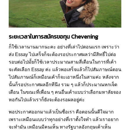
ระยะเวลาในการสมัครขอทุน
Chevening
ก็ใช้เวลานานมากนะคะ อย่างที่เล่าไปตอนแรก เพราะว่า
ส่ง Essay ไปเสร็จก็จะต้องรอประกาศผลว่ามีสิทธิ์ไปต่อ
รอบต่อไปมั้ยก็ใช้เวลาประมาณสามสี่เดือนในการที่เค้า
จะคัดเลือก Essay ค่ะ แล้วพอเสร็จแล้วก็ไปสัมภาษณ์ตอน
ไปสัมภาษณ์ก็เหมือนเค้าก็จะเอาหนึ่งในสามค่ะ หลังจาก
นั้นก็รอประกาศผลอีกทีนึง รวม ๆ แล้วก็ประมาณหกเจ็ด
เดือน ในขณะที่เพื่อน ๆ คนอื่นเค้าแบบว่าเลือกมหาลัยจอง
หอกันไปแล้วเราก็ยังจะต้องรอผลอยู่ค่ะ
พอประกาศออกมาแล้วเป็นชื่อเรา คือตอนนั้นดีใจมาก
เพราะเหมือนแบบว่าทุกอย่างที่เราตั้งใจทำ แล้วเราอยาก
จะทำมัน เหมือนมีคนเห็น ทางรัฐบาลอังกฤษเค้าเห็น