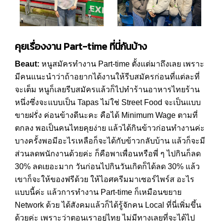
คุยเรื่องงาน
Part-time
ที่นี่กันบ้าง
Beaut:
หนูสมัครทำงาน Part-time ตั้งแต่มาถึงเลย เพราะ
มีคนแนะนำว่าถ้าอยากได้งานให้รีบสมัครก่อนที่แต่ละที่
จะเต็ม หนูก็เลยรีบสมัครแล้วก็ไปทำร้านอาหารไทยร้าน
หนึ่งซึ่งจะแบบเป็น Tapas ไม่ใช่ Street Food จะเป็นแบบ
ขายฝรั่ง ค่อนข้างดีนะคะ คือได้ Minimum Wage ตามที่
ตกลง พอเป็นคนไทยคุยง่าย แล้วได้กินข้าวก่อนทำงานค่ะ
บางครั้งพอมีอะไรเหลือก็จะได้กับข้าวกลับบ้าน แล้วก็จะมี
ส่วนลดพนักงานด้วยค่ะ ก็คือพาเพื่อนหรือพี่ ๆ ไปกินก็ลด
30% ลดเยอะมาก วันก่อนไปกินวันเกิดก็ได้ลด 30% แล้ว
เขาก็จะให้ของฟรีด้วย ให้ไอศครีมมาเซอร์ไพร์ส อะไร
แบบนี้ค่ะ แล้วการทำงาน Part-time ก็เหมือนขยาย
Network ด้วย ได้สังคมแล้วก็ได้รู้จักคน Local ที่นี่เพิ่มขึ้น
ด้วยค่ะ เพราะว่าตอนเราอยู่ไทย ไม่มีทางเลยที่จะได้ไป