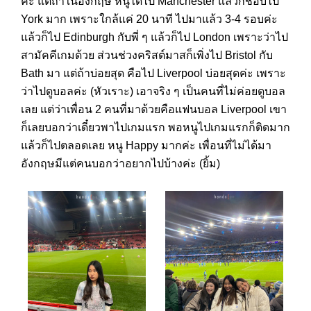
ค่ะ แต่ถ้าในอังกฤษ หนูได้ไป Manchester แล้วก็ชอบไป
York มาก เพราะใกล้แค่ 20 นาที ไปมาแล้ว 3-4 รอบค่ะ
แล้วก็ไป Edinburgh กับพี่ ๆ แล้วก็ไป London เพราะว่าไป
สามัคคีเกมด้วย ส่วนช่วงคริสต์มาสก็เพิ่งไป Bristol กับ
Bath มา แต่ถ้าบ่อยสุด คือไป Liverpool บ่อยสุดค่ะ เพราะ
ว่าไปดูบอลค่ะ (หัวเราะ) เอาจริง ๆ เป็นคนที่ไม่ค่อยดูบอล
เลย แต่ว่าเพื่อน 2 คนที่มาด้วยคือแฟนบอล Liverpool เขา
ก็เลยบอกว่าเดี๋ยวพาไปเกมแรก พอหนูไปเกมแรกก็ติดมาก
แล้วก็ไปตลอดเลย หนู Happy มากค่ะ เพื่อนที่ไม่ได้มา
อังกฤษมีแต่คนบอกว่าอยากไปบ้างค่ะ (ยิ้ม)