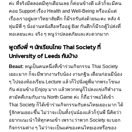
ค่ะ ที่จริงมีตลอดมีทุกเดือนเลย ก็ค่อนข้างดี แล้วก็จะมีคน
คอย Support เรื่อง Health and Well-Being หรือแม้แต่
เรื่องเราอยู่มหาวิทยาลัยดึก ก็มีรถรับส่งด้วยนะคะ หลัง 4
ทุ่มมีพี่ ๆ นั่งอ่านหนังสือหรืออยู่ Bar กันดึกก็มีรถตู้ไปส่งที่
หอเลยนะคะ จริง ๆ หนูว่าปลอดภัยและสะดวกมาก
พูดถึงพี่ ๆ นักเรียนไทย
Thai Society
ที่
University of Leeds
กันบ้าง
Beaut:
หนูเป็นคนหนึ่งที่เข้าร่วมกิจกรรม Thai Society
เยอะมาก ก็จะมีพวกงานรับน้อง งานกฐิน เดือนก่อนมีน้อง
ๆ ไปจองห้องเรียน Lecture แล้วก็ไปนั่งดูพี่มากพระโขนง
กัน ค่อนข้าง Enjoy มาก แล้วพวกหนูก็ไปลงแข่งกีฬางาน
สามัคคีเกมกับงาน North Game ค่ะ ก็ถือว่าพอได้เข้า
Thai Society ก็ได้เข้าร่วมกิจกรรมกับคนไทยเยอะมาก ได้
รู้จักคนเยอะขึ้น ไม่ว่าจะเป็นทั้งรุ่นน้องแล้วก็รุ่นพี่ นี่คิดว่า
อยากแนะนำให้ทุกคนเข้า เพราะว่าพวก Society จะบอก
กิจกรรมต่าง ๆ ไม่ว่าจะเป็นแค่ของคนไทยเองหรือของ