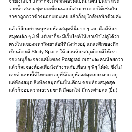
จ่ายเงินเข้า แต่ว่าก็จะมีพวกคอร์ดแบดมินตัน ปีนผา สระ
ว่ายน้ำ สนามฟุตบอลที่คนนอกก็สามารถจองได้เช่นกัน
ราคาถูกกว่าข้างนอกเยอะเลย แล้วก็อยู่ใกล้หอพักด้วยค่ะ
แล้วก็อีกอย่างหนูชอบห้องสมุดที่นี่มาก ๆ เลย คือมีห้อง
สมุดหลัก ๆ 3 ที่ แต่เขาก็จะมีเว็บไซต์ให้เราเข้าไปดูได้ว่า
ตรงไหนของมหาวิทยาลัยมีที่นั่งว่างอยู่ แต่ละตึกของตึก
เรียนก็จะมี Study Space ให้ ส่วนห้องสมุดก็จะมีให้เรา
จอง หนูก็จะจองแค่ฝั่งของ Postgrad เพราะจะคนน้อยกว่า
แล้วก็จะจองห้องเพื่อนั่งทำงานกับเพื่อน ๆ พี่ๆ ได้ค่ะ ซึ่งไม่
เคยทำแบบนี้ที่ไทยเลย อยู่ที่นี่ก็อยู่ห้องสมุดเยอะมาก อยู่
แต่ห้องสมุด สิงห้องสมุดกันเป็นเดือน ชอบห้องสมุดสุด
แล้วก็ชอบความธรรมชาติ มีดอกไม้ มีกระต่ายค่ะ (ยิ้ม)