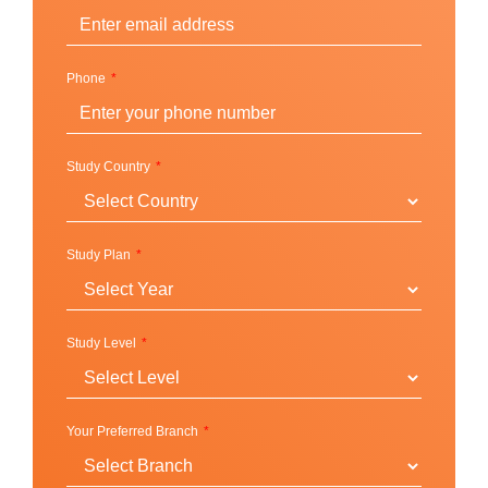
Swansea University ได้จัดพื้นที่ของมหาวิทยาลัยให้มี
ทั้งหมด 2 วิทยาเขต ที่นักศึกษาสามารถเดินทางไปยัง
แต่ละตึกได้อย่างสะดวกสบายด้วย UniBus ที่เปิดให้ใช้
Phone
งานกัน 24 ชั่วโมงต่อวันตลอดเทอมการศึกษา พร้อมทั้งมี
พื้นที่สีเขียวให้นักศึกษาได้ผ่อนคลายไปกับความงามของ
พืชพรรณนานาชนิดและรับอากาศบริสุทธิ์ มีทั้งสวน
Study Country
พฤกษชาติ (The Botanical Garden) และสวนป่า (The
Biodiversity Trail) ที่ถูกบำรุงรักษาไว้ให้สัตว์ป่าเล็กใหญ่
ได้เข้ามาสร้างรังที่อยู่อาศัยได้ พร้อมทั้ง Facilities ที่เปิด
Study Plan
ศูนย์กีฬาแบบ world-class ที่มีตั้งแต่ฟิตเนส โรงยิม สนาม
เทนนิส สนามฟุตบอล สระว่ายน้ำแบบ 25 และ 50 เมตร
และอีกมากมาย
Study Level
The Bay Campus: เป็นวิทยาเขตหลักที่เป็นที่ตั้งของ
Your Preferred Branch
อาคารเรียนทั้งเก่าและใหม่ มี College of Engineering,
School of Management, The College, Computational