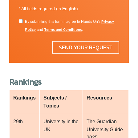
Foundry, Bay Library และอีกหลายตึกเรียนที่นักศึกษา
*
All fields required (in English)
สามารถเข้าไปใช้งานหรือทำการค้นคว้าวิจัยได้
Privacy
By submitting this form, I agree to Hands On's
Policy
Terms and Conditions
and
.
Singleton Campus: อีกวิทยาเขตที่รวมศูนย์การเรียนรู้
SEND YOUR REQUEST
ด้านวิทยาศาสตร์ และการค้นคว้าทาง Science อีกหลาย
แขนง อย่าง Data Science Building, Natural resource
Wales, Chemistry และ Institute of Life Science 2
เป็นต้น นอกจากนั้นที่นี่ยังมีตึกวิจัยที่รวมห้อง lab ให้
นักศึกษาเข้าไปทดลองเกี่ยวกับหัวข้อต่าง ๆ ได้
Rankings
Rankings
Subjects /
Resources
สาขาวิชาที่เปิดสอน
Topics
Arts and humanities
29th
University in the
The Guardian
Science
UK
University Guide
Engineering
2025