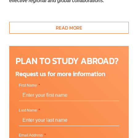
effective regional and global collaborations.
มหาวิทยาลัยนี้มีสมยานามว่า ‘The City by the Sea’
READ MORE
เนื่องจากมีความสวยงามใกล้ชิดติดกับธรรมชาติ
ชายทะเล หรือ Swansea Bay ซึ่งขึ้นชื่อว่าเป็น ‘Land of
song’ ใครที่รักในเสียงเพลงและตัดสินใจเดินทางไปเรียน
PLAN TO STUDY ABROAD?
ต่อที่มหาวิทยาลัยนี้จะไม่ผิดหวังแน่นอน และยังมีอีกหลาก
หลายกิจกรรมสันทนาการที่สร้างสรรค์ไว้ให้เราได้ใช้
Request us for more information
ชีวิตในต่างแดนอย่างคุ้มค่า และในฐานะนักศึกษา
Swansea University ยังได้จัดเตรียมทุนไว้ให้นักศึกษา
First Name
ต่างชาติได้ลดค่าใช้จ่ายในการไปเรียนอีกด้วย
Last Name
ทำเลที่ตั้งและวิทยาเขต
Wales, UK
Email Address