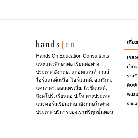
เกี่ย
Hands On
Education Consultants
เกี่ย
แนะแนวศึกษาต่อ
เรียนต่อต่าง
ทำควา
ประเทศ
อังกฤษ, สกอตแลนด์, เวลส์,
รางวั
ไอร์แลนด์เหนือ, ไอร์แลนด์, อเมริกา,
ศิษย์
แคนาดา, ออสเตรเลีย, นิวซีแลนด์,
พันธ
สิงคโปร์,
เรียนต่อ ป.โท ต่างประเทศ
ร่วมง
และคอร์สเรียนภาษาอังกฤษในต่าง
ประเทศ บริการของเราฟรีทุกขั้นตอน