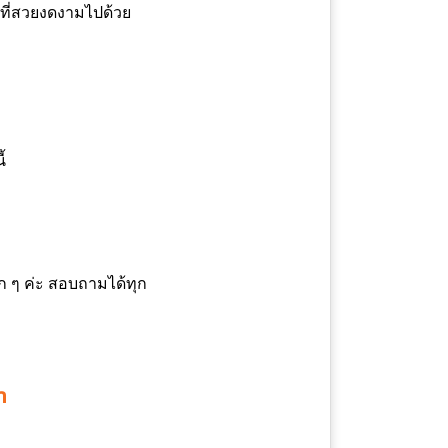
ศที่สวยงดงามไปด้วย
้
ก ๆ ค่ะ สอบถามได้ทุก
า