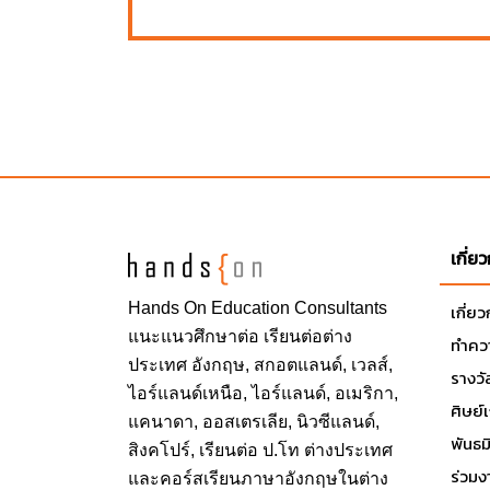
เกี่ย
Hands On
Education Consultants
เกี่ย
แนะแนวศึกษาต่อ
เรียนต่อต่าง
ทำควา
ประเทศ
อังกฤษ, สกอตแลนด์, เวลส์,
รางวั
ไอร์แลนด์เหนือ, ไอร์แลนด์, อเมริกา,
ศิษย์
แคนาดา, ออสเตรเลีย, นิวซีแลนด์,
พันธ
สิงคโปร์,
เรียนต่อ ป.โท ต่างประเทศ
ร่วมง
และคอร์สเรียนภาษาอังกฤษในต่าง