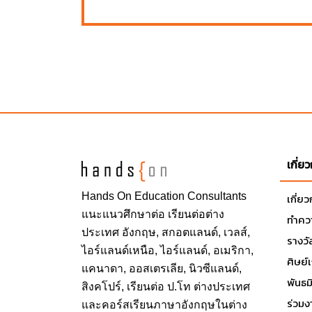
เกี่ย
Hands On
Education Consultants
เกี่ย
แนะแนวศึกษาต่อ
เรียนต่อต่าง
ทำควา
ประเทศ
อังกฤษ, สกอตแลนด์, เวลส์,
รางวั
ไอร์แลนด์เหนือ, ไอร์แลนด์, อเมริกา,
ศิษย์
แคนาดา, ออสเตรเลีย, นิวซีแลนด์,
พันธ
สิงคโปร์,
เรียนต่อ ป.โท ต่างประเทศ
ร่วมง
และคอร์สเรียนภาษาอังกฤษในต่าง